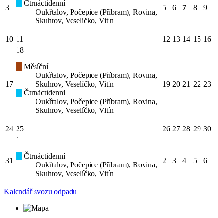
Čtrnáctidenní
3
5
6
7
8
9
Oukřtalov, Počepice (Příbram), Rovina,
Skuhrov, Veselíčko, Vitín
10
11
12
13
14
15
16
18
Měsíční
Oukřtalov, Počepice (Příbram), Rovina,
17
Skuhrov, Veselíčko, Vitín
19
20
21
22
23
Čtrnáctidenní
Oukřtalov, Počepice (Příbram), Rovina,
Skuhrov, Veselíčko, Vitín
24
25
26
27
28
29
30
1
Čtrnáctidenní
31
2
3
4
5
6
Oukřtalov, Počepice (Příbram), Rovina,
Skuhrov, Veselíčko, Vitín
Kalendář svozu odpadu