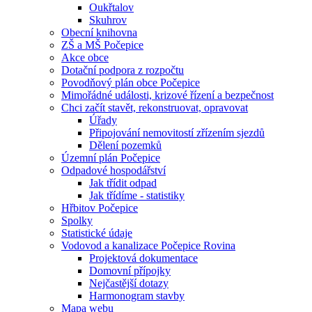
Oukřtalov
Skuhrov
Obecní knihovna
ZŠ a MŠ Počepice
Akce obce
Dotační podpora z rozpočtu
Povodňový plán obce Počepice
Mimořádné události, krizové řízení a bezpečnost
Chci začít stavět, rekonstruovat, opravovat
Úřady
Připojování nemovitostí zřízením sjezdů
Dělení pozemků
Územní plán Počepice
Odpadové hospodářství
Jak třídit odpad
Jak třídíme - statistiky
Hřbitov Počepice
Spolky
Statistické údaje
Vodovod a kanalizace Počepice Rovina
Projektová dokumentace
Domovní přípojky
Nejčastější dotazy
Harmonogram stavby
Mapa webu