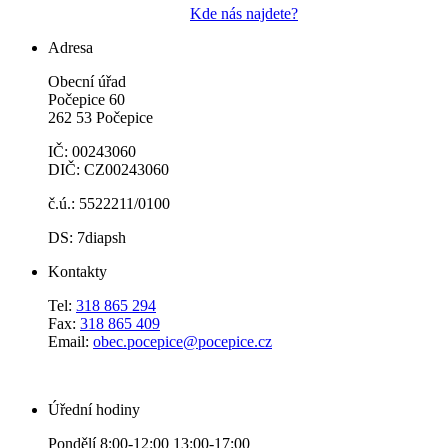
Kde nás najdete?
Adresa
Obecní úřad
Počepice 60
262 53 Počepice
IČ: 00243060
DIČ: CZ00243060
č.ú.: 5522211/0100
DS: 7diapsh
Kontakty
Tel:
318 865 294
Fax:
318 865 409
Email:
obec.pocepice@pocepice.cz
Úřední hodiny
Pondělí 8:00-12:00 13:00-17:00