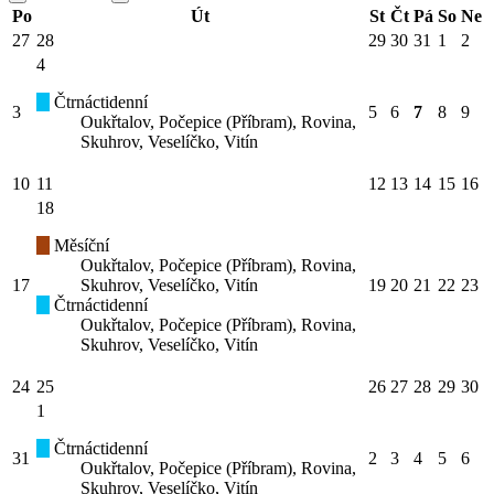
Po
Út
St
Čt
Pá
So
Ne
27
28
29
30
31
1
2
4
Čtrnáctidenní
3
5
6
7
8
9
Oukřtalov, Počepice (Příbram), Rovina,
Skuhrov, Veselíčko, Vitín
10
11
12
13
14
15
16
18
Měsíční
Oukřtalov, Počepice (Příbram), Rovina,
17
Skuhrov, Veselíčko, Vitín
19
20
21
22
23
Čtrnáctidenní
Oukřtalov, Počepice (Příbram), Rovina,
Skuhrov, Veselíčko, Vitín
24
25
26
27
28
29
30
1
Čtrnáctidenní
31
2
3
4
5
6
Oukřtalov, Počepice (Příbram), Rovina,
Skuhrov, Veselíčko, Vitín