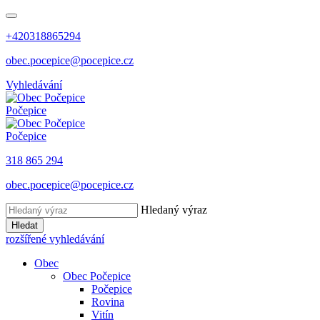
+420318865294
obec.pocepice@pocepice.cz
Vyhledávání
Počepice
Počepice
318 865 294
obec.pocepice@pocepice.cz
Hledaný výraz
Hledat
rozšířené vyhledávání
Obec
Obec Počepice
Počepice
Rovina
Vitín