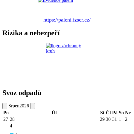
https://paleni.izscr.cz/
Rizika a nebezpečí
Svoz odpadů
Srpen
2026
Po
Út
St
Čt
Pá
So
Ne
27
28
29
30
31
1
2
4