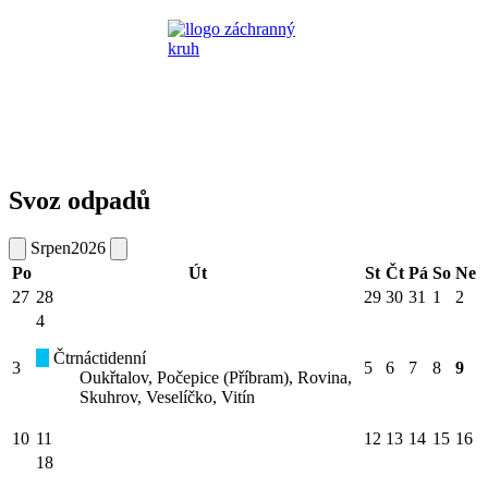
Svoz odpadů
Srpen
2026
Po
Út
St
Čt
Pá
So
Ne
27
28
29
30
31
1
2
4
Čtrnáctidenní
3
5
6
7
8
9
Oukřtalov, Počepice (Příbram), Rovina,
Skuhrov, Veselíčko, Vitín
10
11
12
13
14
15
16
18