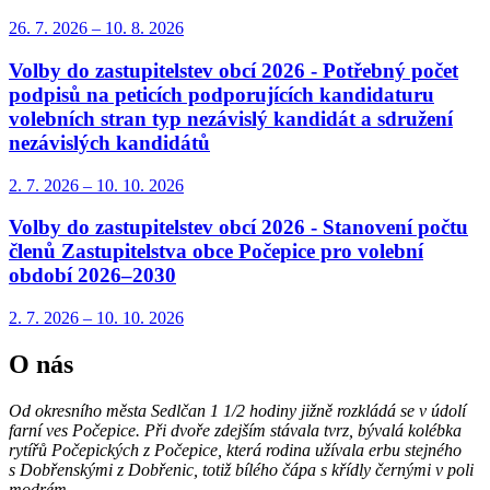
26. 7.
2026
–
10. 8.
2026
Volby do zastupitelstev obcí 2026 - Potřebný počet
podpisů na peticích podporujících kandidaturu
volebních stran typ nezávislý kandidát a sdružení
nezávislých kandidátů
2. 7.
2026
–
10. 10.
2026
Volby do zastupitelstev obcí 2026 - Stanovení počtu
členů Zastupitelstva obce Počepice pro volební
období 2026–2030
2. 7.
2026
–
10. 10.
2026
O nás
Od okresního města Sedlčan 1 1/2 hodiny jižně rozkládá se v údolí
farní ves Počepice. Při dvoře zdejším stávala tvrz, bývalá kolébka
rytířů Počepických z Počepice, která rodina užívala erbu stejného
s Dobřenskými z Dobřenic, totiž bílého čápa s křídly černými v poli
modrém....