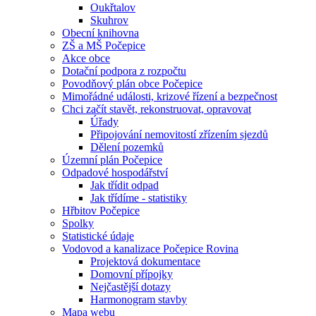
Oukřtalov
Skuhrov
Obecní knihovna
ZŠ a MŠ Počepice
Akce obce
Dotační podpora z rozpočtu
Povodňový plán obce Počepice
Mimořádné události, krizové řízení a bezpečnost
Chci začít stavět, rekonstruovat, opravovat
Úřady
Připojování nemovitostí zřízením sjezdů
Dělení pozemků
Územní plán Počepice
Odpadové hospodářství
Jak třídit odpad
Jak třídíme - statistiky
Hřbitov Počepice
Spolky
Statistické údaje
Vodovod a kanalizace Počepice Rovina
Projektová dokumentace
Domovní přípojky
Nejčastější dotazy
Harmonogram stavby
Mapa webu