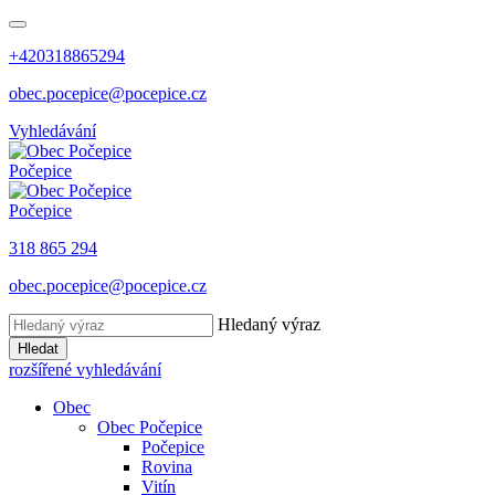
+420318865294
obec.pocepice@pocepice.cz
Vyhledávání
Počepice
Počepice
318 865 294
obec.pocepice@pocepice.cz
Hledaný výraz
Hledat
rozšířené vyhledávání
Obec
Obec Počepice
Počepice
Rovina
Vitín