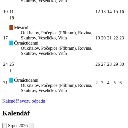
Skuhrov, Veselíčko, Vitín
10
11
12
13
14
15
16
18
Měsíční
Oukřtalov, Počepice (Příbram), Rovina,
17
Skuhrov, Veselíčko, Vitín
19
20
21
22
23
Čtrnáctidenní
Oukřtalov, Počepice (Příbram), Rovina,
Skuhrov, Veselíčko, Vitín
24
25
26
27
28
29
30
1
Čtrnáctidenní
31
2
3
4
5
6
Oukřtalov, Počepice (Příbram), Rovina,
Skuhrov, Veselíčko, Vitín
Kalendář svozu odpadu
Kalendář
Srpen
2026