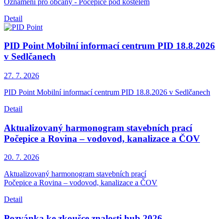
Oznámení pro občany - Počepice pod kostelem
Detail
PID Point Mobilní informací centrum PID 18.8.2026
v Sedlčanech
27. 7.
2026
PID Point Mobilní informací centrum PID 18.8.2026 v Sedlčanech
Detail
Aktualizovaný harmonogram stavebních prací
Počepice a Rovina – vodovod, kanalizace a ČOV
20. 7.
2026
Aktualizovaný harmonogram stavebních prací
Počepice a Rovina – vodovod, kanalizace a ČOV
Detail
Pozvánka ke zkoušce znalosti hub 2026