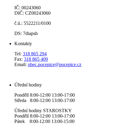
IČ: 00243060
DIČ: CZ00243060
č.ú.: 5522211/0100
DS: 7diapsh
Kontakty
Tel:
318 865 294
Fax:
318 865 409
Email:
obec.pocepice@pocepice.cz
Úřední hodiny
Pondělí 8:00-12:00 13:00-17:00
Středa 8:00-12:00 13:00-17:00
Úřední hodiny STAROSTKY
Pondělí 8:00-12:00 13:00-17:00
Pátek 8:00-12:00 13:00-15:00