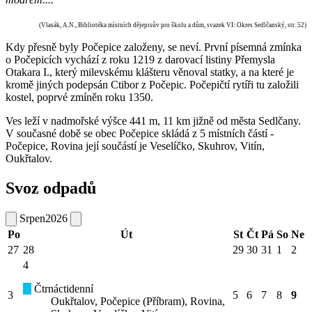
(Vlasák, A.N., Bibliotéka místních dějepisův pro školu a dům, svazek VI: Okres Sedlčanský, str. 52)
Kdy přesně byly Počepice založeny, se neví. První písemná zmínka
o Počepicích vychází z roku 1219 z darovací listiny Přemysla
Otakara I., který milevskému klášteru věnoval statky, a na které je
kromě jiných podepsán Ctibor z Počepic. Počepičtí rytíři tu založili
kostel, poprvé zmíněn roku 1350.
Ves leží v nadmořské výšce 441 m, 11 km jižně od města Sedlčany.
V současné době se obec Počepice skládá z 5 místních částí -
Počepice, Rovina její součástí je Veselíčko, Skuhrov, Vitín,
Oukřtalov.
Svoz odpadů
Srpen
2026
Po
Út
St
Čt
Pá
So
Ne
27
28
29
30
31
1
2
4
Čtrnáctidenní
3
5
6
7
8
9
Oukřtalov, Počepice (Příbram), Rovina,