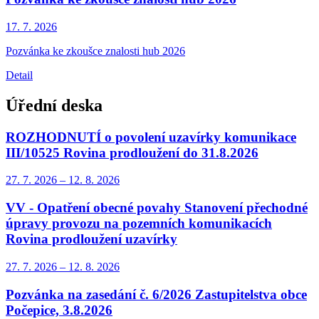
17. 7.
2026
Pozvánka ke zkoušce znalosti hub 2026
Detail
Úřední deska
ROZHODNUTÍ o povolení uzavírky komunikace
III/10525 Rovina prodloužení do 31.8.2026
27. 7.
2026
–
12. 8.
2026
VV - Opatření obecné povahy Stanovení přechodné
úpravy provozu na pozemních komunikacích
Rovina prodloužení uzavírky
27. 7.
2026
–
12. 8.
2026
Pozvánka na zasedání č. 6/2026 Zastupitelstva obce
Počepice, 3.8.2026