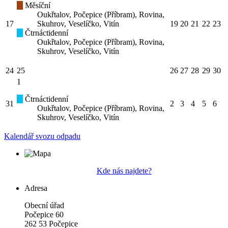
Měsíční
Oukřtalov, Počepice (Příbram), Rovina,
17
Skuhrov, Veselíčko, Vitín
19
20
21
22
23
Čtrnáctidenní
Oukřtalov, Počepice (Příbram), Rovina,
Skuhrov, Veselíčko, Vitín
24
25
26
27
28
29
30
1
Čtrnáctidenní
31
2
3
4
5
6
Oukřtalov, Počepice (Příbram), Rovina,
Skuhrov, Veselíčko, Vitín
Kalendář svozu odpadu
Kde nás najdete?
Adresa
Obecní úřad
Počepice 60
262 53 Počepice