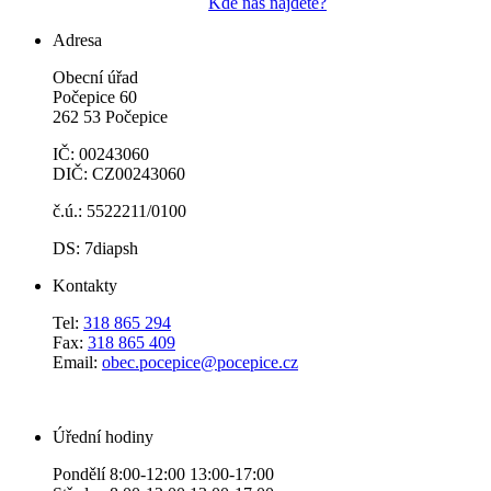
Kde nás najdete?
Adresa
Obecní úřad
Počepice 60
262 53 Počepice
IČ: 00243060
DIČ: CZ00243060
č.ú.: 5522211/0100
DS: 7diapsh
Kontakty
Tel:
318 865 294
Fax:
318 865 409
Email:
obec.pocepice@pocepice.cz
Úřední hodiny
Pondělí 8:00-12:00 13:00-17:00