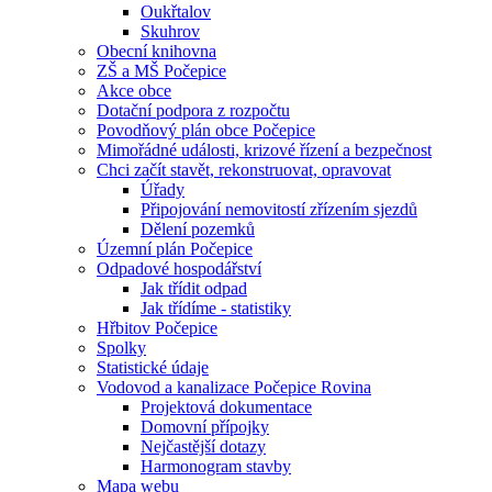
Oukřtalov
Skuhrov
Obecní knihovna
ZŠ a MŠ Počepice
Akce obce
Dotační podpora z rozpočtu
Povodňový plán obce Počepice
Mimořádné události, krizové řízení a bezpečnost
Chci začít stavět, rekonstruovat, opravovat
Úřady
Připojování nemovitostí zřízením sjezdů
Dělení pozemků
Územní plán Počepice
Odpadové hospodářství
Jak třídit odpad
Jak třídíme - statistiky
Hřbitov Počepice
Spolky
Statistické údaje
Vodovod a kanalizace Počepice Rovina
Projektová dokumentace
Domovní přípojky
Nejčastější dotazy
Harmonogram stavby
Mapa webu