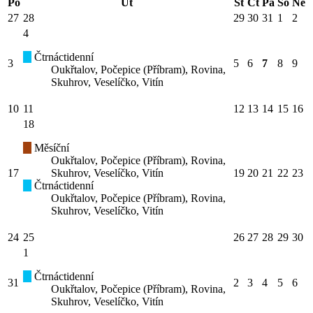
Po
Út
St
Čt
Pá
So
Ne
27
28
29
30
31
1
2
4
Čtrnáctidenní
3
5
6
7
8
9
Oukřtalov, Počepice (Příbram), Rovina,
Skuhrov, Veselíčko, Vitín
10
11
12
13
14
15
16
18
Měsíční
Oukřtalov, Počepice (Příbram), Rovina,
17
Skuhrov, Veselíčko, Vitín
19
20
21
22
23
Čtrnáctidenní
Oukřtalov, Počepice (Příbram), Rovina,
Skuhrov, Veselíčko, Vitín
24
25
26
27
28
29
30
1
Čtrnáctidenní
31
2
3
4
5
6
Oukřtalov, Počepice (Příbram), Rovina,
Skuhrov, Veselíčko, Vitín