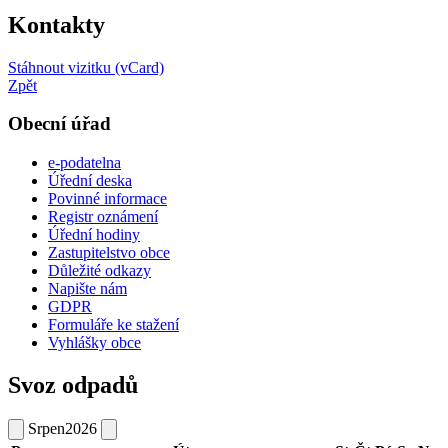
Kontakty
Stáhnout vizitku (vCard)
Zpět
Obecní úřad
e-podatelna
Úřední deska
Povinné informace
Registr oznámení
Úřední hodiny
Zastupitelstvo obce
Důležité odkazy
Napište nám
GDPR
Formuláře ke stažení
Vyhlášky obce
Svoz odpadů
Srpen
2026