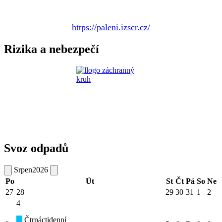
https://paleni.izscr.cz/
Rizika a nebezpečí
Svoz odpadů
Srpen
2026
Po
Út
St
Čt
Pá
So
Ne
27
28
29
30
31
1
2
4
Čtrnáctidenní