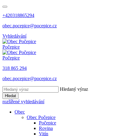
+420318865294
obec.pocepice@pocepice.cz
Vyhledávání
Počepice
Počepice
318 865 294
obec.pocepice@pocepice.cz
Hledaný výraz
Hledat
rozšířené vyhledávání
Obec
Obec Počepice
Počepice
Rovina
Vitín