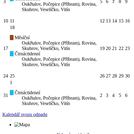
3
5
6
7
8
9
Oukřtalov, Počepice (Příbram), Rovina,
Skuhrov, Veselíčko, Vitín
10
11
12
13
14
15
16
18
Měsíční
Oukřtalov, Počepice (Příbram), Rovina,
17
Skuhrov, Veselíčko, Vitín
19
20
21
22
23
Čtrnáctidenní
Oukřtalov, Počepice (Příbram), Rovina,
Skuhrov, Veselíčko, Vitín
24
25
26
27
28
29
30
1
Čtrnáctidenní
31
2
3
4
5
6
Oukřtalov, Počepice (Příbram), Rovina,
Skuhrov, Veselíčko, Vitín
Kalendář svozu odpadu